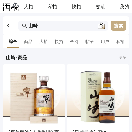
大拍
私拍
快拍
交流
我的
搜索
综合
商品
大拍
快拍
全网
帖子
用户
私拍
山崎-商品
更多