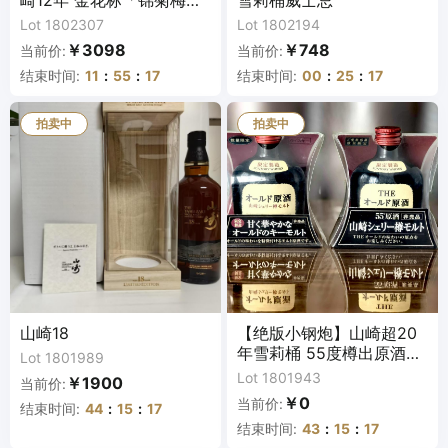
崎12年 金花标「锦菊梅竹
雪莉桶威士忌
纹」有田烧陶瓷瓶单一麦
Lot 1802307
Lot 1802194
芽威士忌 43% 700ml
￥3098
￥748
当前价:
当前价:
结束时间:
11
:
55
:
16
结束时间:
00
:
25
:
16
拍卖中
拍卖中
山崎18
【绝版小钢炮】山崎超20
年雪莉桶 55度樽出原酒一
Lot 1801989
套 包邮
Lot 1801943
￥1900
当前价:
￥0
当前价:
结束时间:
44
:
15
:
16
结束时间:
43
:
15
:
16