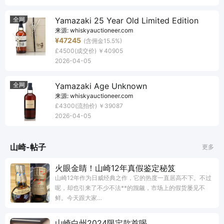
全网
Yamazaki 25 Year Old Limited Edition
来源:
whiskyauctioneer.com
¥47245
(含佣金15.5%)
£4500
(成交价)
￥40905
2026-04-05
全网
Yamazaki Age Unknown
来源:
whiskyauctioneer.com
£4300
(流拍价)
￥39087
2026-04-05
山崎-帖子
更多
火眼金睛！山崎12年真假鉴定秘笈
山崎12年作为日威经典之作，它的热度一直居高不下。不过
呢，却也引来了不少不法**的觊觎，市场上的假货屡见不
鲜。今天跟大家…
山崎白州2024限定款首喝