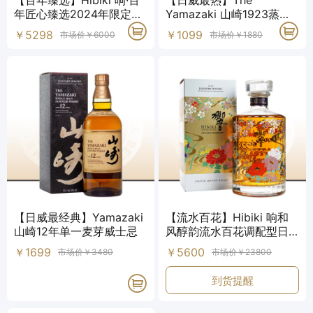
【百年臻选】Hibiki 响·百
【日威最热】The
年匠心臻选2024年限定调
Yamazaki 山崎1923蒸馏
配型日本威士忌
厂珍藏单一麦芽威士忌
￥5298
￥1099
市场价￥6000
市场价￥1880
【日威最经典】Yamazaki
【流水百花】Hibiki 响和
山崎12年单一麦芽威士忌
风醇韵流水百花调配型日
本威士忌
￥1699
￥5600
市场价￥3480
市场价￥23800
到货提醒