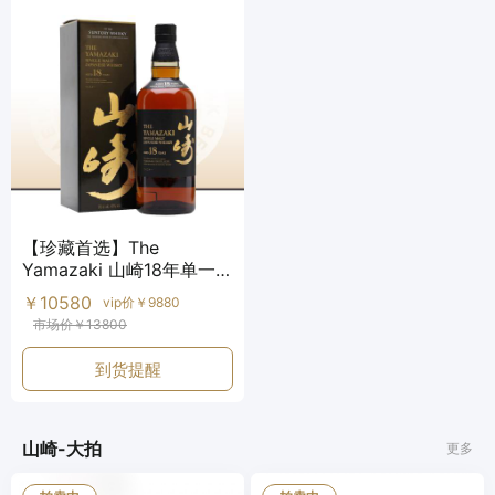
【珍藏首选】The
Yamazaki 山崎18年单一麦
芽威士忌
￥10580
vip价￥9880
市场价￥13800
到货提醒
山崎-大拍
更多