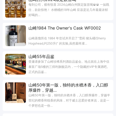
每到公司，都有惊喜 2024山崎白州限定版首喝🥃🥃 一如既
往，款款惊艳！ 水楢桶的18年山崎 应该是近几年最最浓郁
好喝的…
山崎1984 The Owner's Cask WF0002
山崎蒸馏所在 1984 年尝试并开启了“雪莉 猪头桶(Sherry
Hogshead,约250升)” 的实验,虽然最终灌…
山崎55年品鉴
受邀请参加了山崎珍稀系列酒款品鉴会。地点就在上海中信
泰富广场5楼的三得利旗舰店内，一个隐藏的VIP专属酒吧。
正式的品鉴…
山崎50年第一版，独特的水楢木香，入口醇
厚爆炸，穿越…
山崎50年第一版，独特的水楢木香，入口醇厚爆炸，穿越半
世纪的檀香和线香的风味，对于威士忌爱好者来说，这是一
个梦想也是一份…