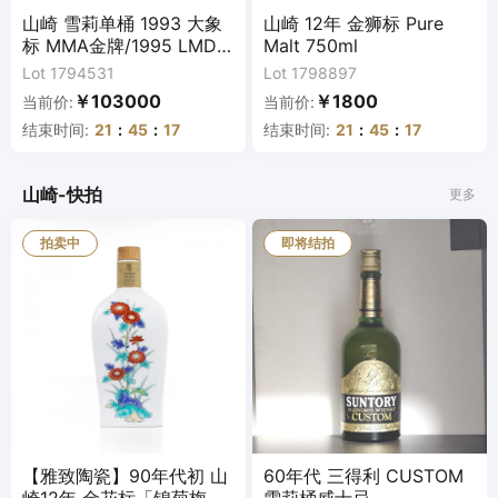
山崎 雪莉单桶 1993 大象
山崎 12年 金狮标 Pure
标 MMA金牌/1995 LMDW
Malt 750ml
2支组
Lot 1794531
Lot 1798897
￥103000
￥1800
当前价:
当前价:
结束时间:
21
:
45
:
16
结束时间:
21
:
45
:
16
山崎-快拍
更多
拍卖中
即将结拍
【雅致陶瓷】90年代初 山
60年代 三得利 CUSTOM