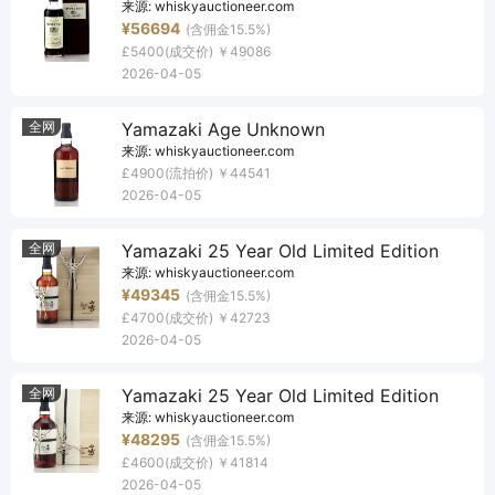
来源:
whiskyauctioneer.com
¥56694
(含佣金15.5%)
£5400
(成交价)
￥49086
2026-04-05
全网
Yamazaki Age Unknown
来源:
whiskyauctioneer.com
£4900
(流拍价)
￥44541
2026-04-05
全网
Yamazaki 25 Year Old Limited Edition
来源:
whiskyauctioneer.com
¥49345
(含佣金15.5%)
£4700
(成交价)
￥42723
2026-04-05
全网
Yamazaki 25 Year Old Limited Edition
来源:
whiskyauctioneer.com
¥48295
(含佣金15.5%)
£4600
(成交价)
￥41814
2026-04-05