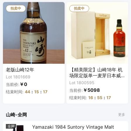
拍卖中
拍卖中
老版山崎12年
【精美限定】山崎18年 机
场限定版单一麦芽日本威
Lot 1801669
士忌
Lot 1800595
￥0
当前价:
￥5098
当前价:
结束时间:
44
:
15
:
16
结束时间:
16
:
55
:
16
山崎-全网
更多
全网
Yamazaki 1984 Suntory Vintage Malt