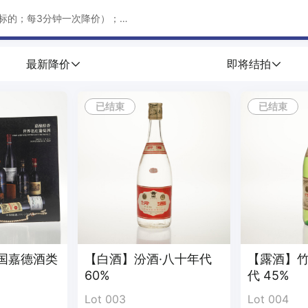
新标的；每3分钟一次降价）；
开始，按固定降价幅度和时间间隔自动降价（以系统显示为准）。
最新降价
即将结拍
已结束
已结束
流拍。
%。（品类不同则佣金不同，请注意查看）
，以平台公告为准）；
为准（如有调整，以最新公示为准）；
国嘉德酒类
【白酒】汾酒·八十年代
【露酒】竹
时间根据降价和出价情况而定。注：第一有效应价即判定成交，则该单品
60%
代 45%
Lot 003
Lot 004