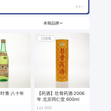
更多
本期品牌
已结束
叶青·八十年
【药酒】壮骨药酒·2006
拍卖时间结束；
年 北京同仁堂 600ml
Lot 005