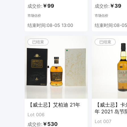
1.拍卖开始后，系统按预设程序自动降价，价格实时显示
￥99
￥39
成交价:
成交价:
2.竞买人在系统中点击 **出价**，即视为接受当前价
市场估价
市场估价
3.系统以时间优先原则确认成交：最先应价者为买受人
4.多人同时手动出价：以平台服务器时间戳为准，系统
结束时间:08-05 13:00
结束时间:08-05 
5.应价不得低于当前系统价格，不得跳价、撤单；违规
6.自动出价：内容详见自动出价页面
已结束
已结束
7.自动优先：如手动出价与自动出价在同一时间内发生
8.全场无限制时间结束，单个拍品结拍时间根据降价和
【威士忌】艾柏迪 21年
【威士忌】卡尔
年 2021 岛
Lot 006
Lot 007
￥530
成交价: