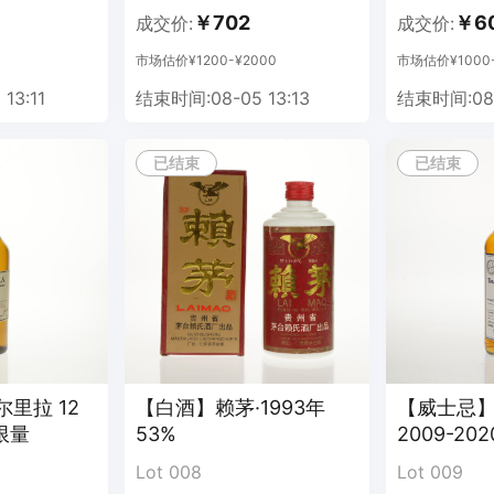
。
￥702
￥6
成交价:
成交价:
格并确认成交，不可撤回、不可撤销。
市场估价¥1200-¥2000
市场估价¥1000-
。
自动判定第一应价人。
13:11
结束时间:08-05 13:13
结束时间:08-
应价无效。
已结束
已结束
，以自动出价优先。
出价情况而定。注意：第一有效应价即判定成交，则该单品拍卖时间结束
里拉 12
【白酒】赖茅·1993年
【威士忌】
节限量
53%
2009-202
LIQ
Lot 008
Lot 009