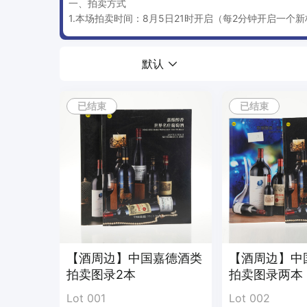
一、拍卖方式
1.本场拍卖时间：8月5日21时开启（每2分钟开启一个
2.第一位有效出价，系统立即判定成交；
3.荷兰式拍卖（降价拍卖）：系统从初始价（最高价）
默认
起始价及降价幅度（每三分钟降价一次）：
·0-499元，每次降价幅度为20元；
·500-999元，每次降价幅度为100元；
已结束
已结束
·1000-4999元，每次降价幅度为200元；
·5000-19999元，每次降价幅度为500元；
·20000-49999元，每次降价幅度为1000元；
·50000-99999元，每次降价幅度为2000元；
·100000元及以上，每次降价幅度为5000元；
4.保留价：无
5.流拍：如拍品无人出价，价格降至0元，系统自动判定
6.买受方佣金：威士忌类7%；白酒类5%；其他周边5
7.起拍时间机制：每隔两分钟开启一个拍品（如有调整
8.降价机制：每三分钟一次降价，每次降价幅度以公示
【酒周边】中国嘉德酒类
【酒周边】中
9.结拍时间机制：全场无限制时间结束，单个拍品结拍
拍卖图录2本
拍卖图录两本
10.保证金：以系统提示为准
Lot 001
Lot 002
二、竞价规则