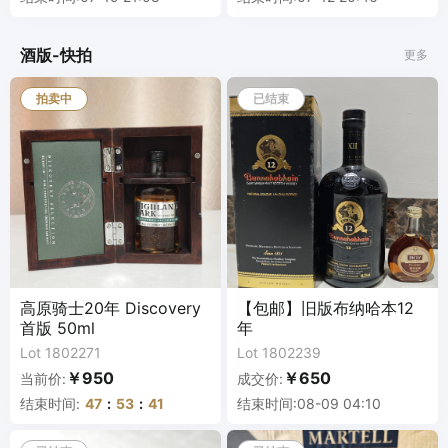
酒版-快拍
更多
拍卖中
已结束
高原骑士20年 Discovery
【包邮】旧版布纳哈本12
首版 50ml
年
Lot 1802271
Lot 1802239
￥950
￥650
当前价:
成交价:
结束时间:
47
:
53
:
41
结束时间:08-09 04:10