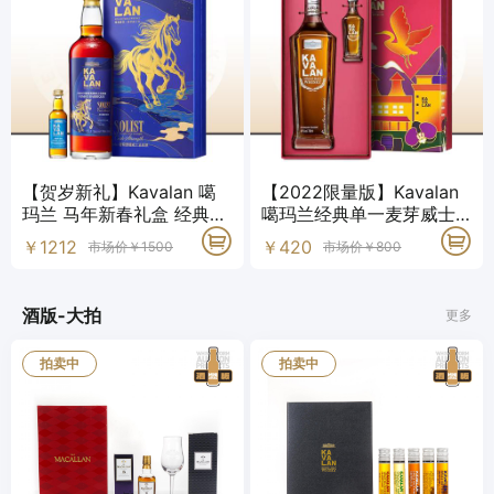
【贺岁新礼】Kavalan 噶
【2022限量版】Kavalan
玛兰 马年新春礼盒 经典独
噶玛兰经典单一麦芽威士
奏Vinho葡萄酒桶 威士忌
忌
￥1212
￥420
市场价￥1500
市场价￥800
原酒
酒版-大拍
更多
拍卖中
拍卖中