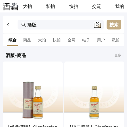
大拍
私拍
快拍
交流
我的
搜索
综合
商品
大拍
快拍
全网
帖子
用户
私拍
酒版-商品
更多