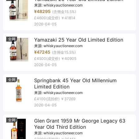
来源:
whiskyauctioneer.com
¥48295
(含佣金15.5%)
£4600
(成交价)
￥41814
2026-04-05
全网
Yamazaki 25 Year Old Limited Edition
来源:
whiskyauctioneer.com
¥47245
(含佣金15.5%)
£4500
(成交价)
￥40905
2026-04-05
全网
Springbank 45 Year Old Millennium
Limited Edition
来源:
whiskyauctioneer.com
£4100
(流拍价)
￥37269
2026-04-05
全网
Glen Grant 1959 Mr George Legacy 63
Year Old Third Edition
来源:
whiskyauctioneer.com