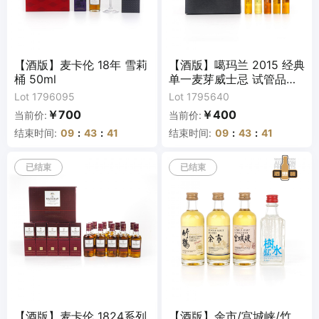
【酒版】麦卡伦 18年 雪莉
【酒版】噶玛兰 2015 经典
桶 50ml
单一麦芽威士忌 试管品鉴
礼盒 5支组*50ml
Lot 1796095
Lot 1795640
￥700
￥400
当前价:
当前价:
结束时间:
09
:
43
:
41
结束时间:
09
:
43
:
41
已结束
已结束
【酒版】麦卡伦 1824系列
【酒版】余市/宫城峡/竹