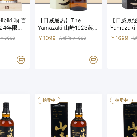
iki 响·百
【日威最热】The
【日威最
24年限定
Yamazaki 山崎1923蒸馏
Yamazak
士忌
厂珍藏单一麦芽威士忌
麦芽威士
￥1099
￥1699
￥6000
市场价￥1880
市
拍卖中
拍卖中