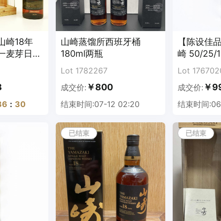
山崎18年
山崎蒸馏所西班牙桶
【陈设佳品
一麦芽日本
180ml两瓶
崎 50/25/
麦芽威士忌
Lot 1782267
Lot 176702
20mlx5
8
￥800
￥9
成交价:
成交价:
36
:
29
结束时间:07-12 02:20
结束时间:06-
已结束
已结束