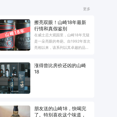
更多
擦亮双眼！山崎18年最新
行情和真假鉴别
在威士忌大观园里，山崎18年无疑
是一朵亮眼的奇葩。自1992年首次
亮相以来，该系列以其卓越的品质
和独特的风味，征服了无数…
涨得曾比房价还凶的山崎
18
朋友送的山崎18，快喝完
了。特别喜欢这个味道，