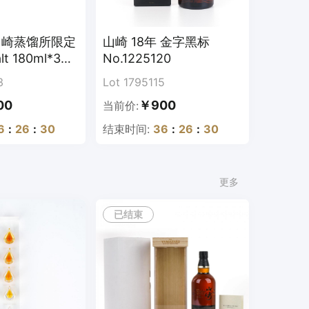
山崎蒸馏所限定
山崎 18年 金字黑标
lt 180ml*3支
No.1225120
3
Lot 1795115
00
￥900
当前价:
6
:
26
:
29
结束时间:
36
:
26
:
29
更多
已结束