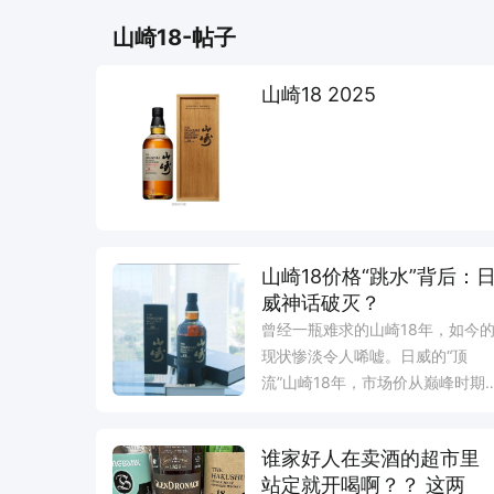
山崎18-帖子
山崎18 2025
山崎18价格“跳水”背后：
威神话破灭？
曾经一瓶难求的山崎18年，如今
现状惨淡令人唏嘘。日威的“顶
流”山崎18年，市场价从巅峰时期
的万元高位跌至5000元上下…
谁家好人在卖酒的超市里
站定就开喝啊？？ 这两