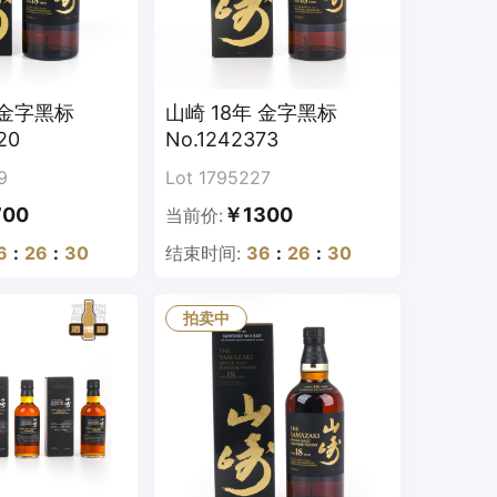
 金字黑标
山崎 18年 金字黑标
20
No.1242373
9
Lot 1795227
700
￥1300
当前价:
6
:
26
:
29
结束时间:
36
:
26
:
29
拍卖中