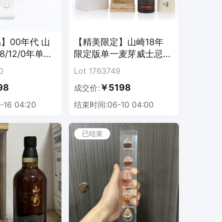
】00年代 山
【精美限定】山崎18年
18/12/0年单一
限定版单一麦芽威士忌
摆件 43%
43% 700ml
0
Lot 1763749
98
￥5198
成交价:
16 04:20
结束时间:06-10 04:00
已结束