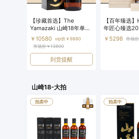
【珍藏首选】The
【百年臻选】Hib
Yamazaki 山崎18年单一
年匠心臻选20
麦芽威士忌
调配型日本威
￥10580
￥5298
vip价￥9880
市场价
市场价￥13800
到货提醒
山崎18-大拍
拍卖中
拍卖中