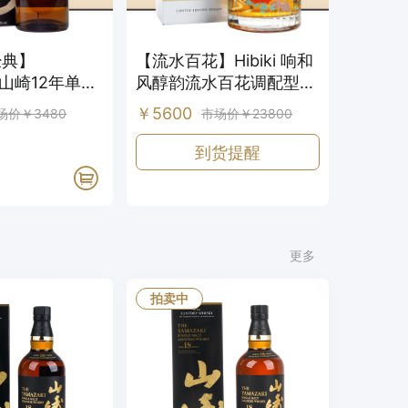
经典】
【流水百花】Hibiki 响和
i 山崎12年单一
风醇韵流水百花调配型日
忌
本威士忌
￥5600
场价￥3480
市场价￥23800
到货提醒
更多
拍卖中