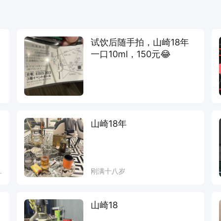
试饮后随手拍，山崎18年
一口10ml，150元😂
日
山崎18年
的
刚满十八岁
山崎18