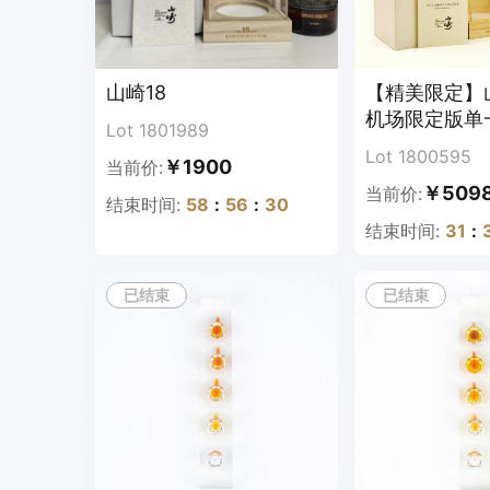
山崎18
【精美限定】
机场限定版单
Lot 1801989
威士忌
Lot 1800595
￥1900
当前价:
￥509
当前价:
结束时间:
58
:
56
:
29
结束时间:
31
:
已结束
已结束