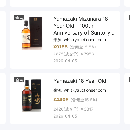
全网
Yamazaki Mizunara 18
Year Old - 100th
Anniversary of Suntory
Whisky
来源:
whiskyauctioneer.com
¥9185
(含佣金15.5%)
£875
(成交价)
￥7953
2026-04-05
全网
Yamazaki 18 Year Old
来源:
whiskyauctioneer.com
¥4408
(含佣金15.5%)
£420
(成交价)
￥3817
2026-04-05