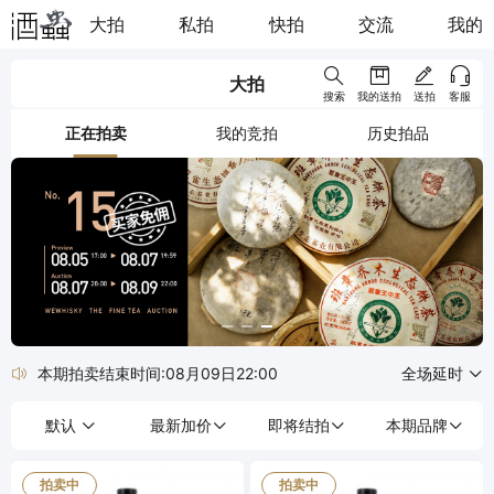
大拍
私拍
快拍
交流
我的
大拍
搜索
我的送拍
送拍
客服
正在拍卖
我的竞拍
历史拍品
本期拍卖结束时间:08月09日22:00
全场延时
默认
最新加价
即将结拍
本期品牌
拍卖中
拍卖中