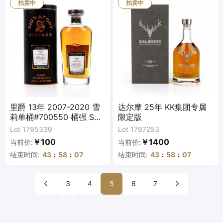
拍卖中
拍卖中
里爵 13年 2007-2020 雪
达尔摩 25年 KK集团专属
莉单桶#700550 桶强 SV
限定版
行货
Lot 1795339
Lot 1797253
￥100
￥1400
当前价:
当前价:
结束时间:
43
:
58
:
07
结束时间:
43
:
58
:
07
3
4
5
6
7