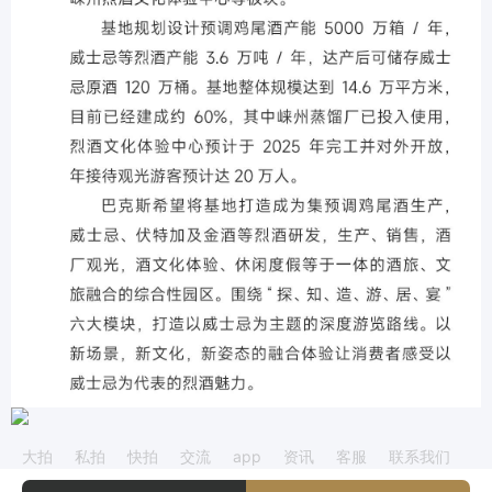
大拍
私拍
快拍
交流
app
资讯
客服
联系我们
麦卡伦
云顶
波摩
山崎
格兰多纳
阿贝
乐加维林
smws
拉弗