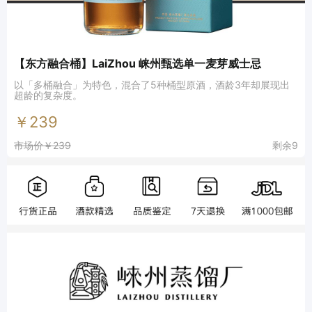
【东方融合桶】LaiZhou 崃州甄选单一麦芽威士忌
以「多桶融合」为特色，混合了5种桶型原酒，酒龄3年却展现出
超龄的复杂度。
￥239
市场价￥239
剩余9