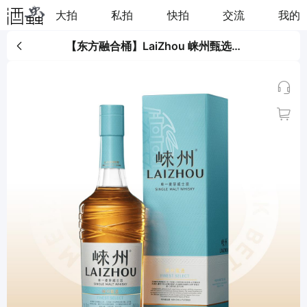
大拍
私拍
快拍
交流
我的
【东方融合桶】LaiZhou 崃州甄选单一麦芽威士忌