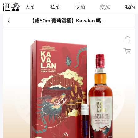
大拍
私拍
快拍
交流
我的
【赠50ml葡萄酒桶】Kavalan 噶玛兰层丰雪莉3桶单一麦芽威士忌 2024礼盒装