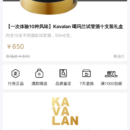
【一次体验10种风味】Kavalan 噶玛兰试管酒十支装礼盒
内含10支不同酒款试管酒，50ml/支。
￥650
市场价￥800
剩余0