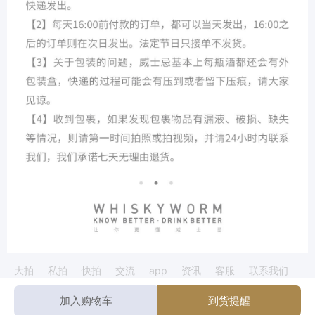
大拍
私拍
快拍
交流
app
资讯
客服
联系我们
麦卡伦
云顶
波摩
山崎
格兰多纳
阿贝
乐加维林
smws
拉弗
加入购物车
到货提醒
©2026 WeWhisky 版权所有 广东酒虫网络科技有限
粤ICP备16070578