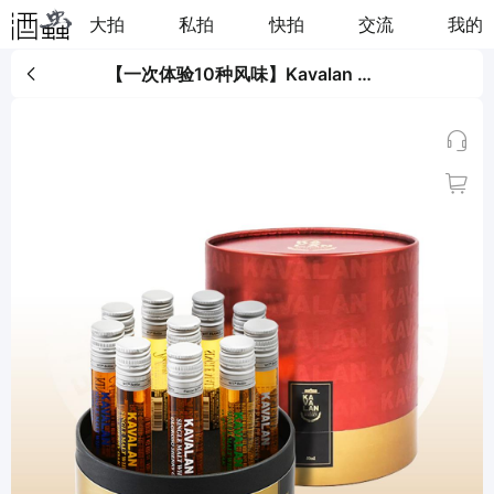
大拍
私拍
快拍
交流
我的
【一次体验10种风味】Kavalan 噶玛兰试管酒十支装礼盒