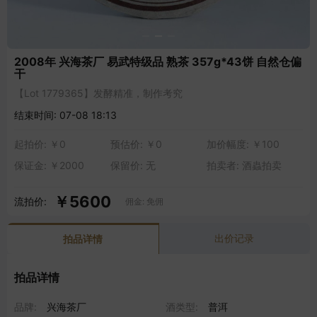
2008年 兴海茶厂 易武特级品 熟茶 357g*43饼 自然仓偏
干
【Lot 1779365】发酵精准，制作考究
结束时间: 07-08 18:13
起拍价: ￥0
预估价: ￥0
加价幅度: ￥100
保证金: ￥2000
保留价: 无
拍卖者: 酒蟲拍卖
￥5600
流拍价:
佣金: 免佣
出价记录
拍品详情
拍品详情
品牌:
兴海茶厂
酒类型:
普洱