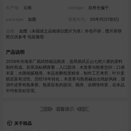
生产地:
云南
storage:
自然仓偏干
package:
如图
装瓶年代:
00年代(21世纪)
品相:
如图（未描述之品相请以图片为准）外包不拆，图片茶饼
照仅供参考 包装微瑕
产品说明
2008年兴海茶厂易武特级品熟茶，选用易武正山七村八寨的原料
制作而成。其茶汤粘稠厚重，入口甜润，木质香与熟香交织；口感
丰富，水路细腻顺滑。本品发酵程度精准，制作工艺考究，叶片柔
韧且富有活性。历经16年转化，木质香与熟香融合出绝妙风味，甜
润中还带有熟果香。熟茶应有的甜润、顺滑、浓稠等特质，在本品
中均有良好呈现。