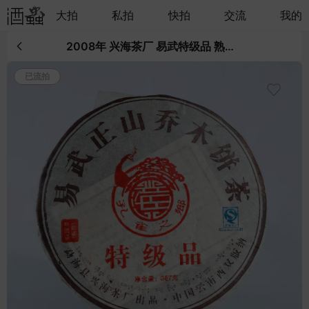
大拍
私拍
快拍
交流
我的
2008年 兴海茶厂 易武特级品 熟茶 357g*43饼 自然仓偏干
已流拍