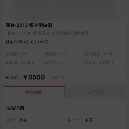
茅台·2013 酱香型白酒
【Lot 1755904】酱香突出 优雅细腻 酒体醇厚
结束时间: 06-03 14:55
起拍价: ￥0
预估价: ￥0
加价幅度: ￥100
保证金: ￥2000
保留价: 无
拍卖者: 酒蟲拍卖
￥5500
成交价:
佣金: 5%
出价记录
拍品详情
拍品详情
品牌:
茅台
生产地:
中国