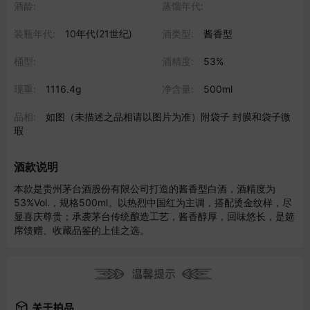
酒龄:
蒸馏年代:
装瓶年代:
10年代(21世纪)
酒类型:
酱香型
桶型:
酒精度:
53%
现重:
1116.4g
净含量:
500ml
品相:
如图（未描述之品相请以图片为准）附袋子 封膜和袋子微
瑕
酒款说明
本款是贵州茅台酒股份有限公司打造的酱香型白酒，酒精度为
53%Vol.，规格500ml。以热烈中国红为主调，搭配烫金纹样，尽
显喜庆尊贵；承袭茅台传统酿造工艺，酱香醇厚，回味悠长，是筵
席馈赠、收藏品鉴的上佳之选。