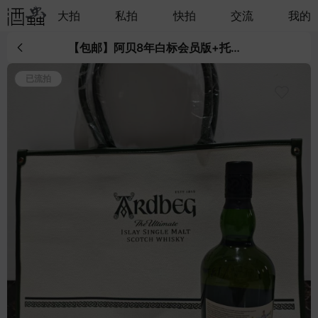
大拍
私拍
快拍
交流
我的
【包邮】阿贝8年白标会员版+托特包
已流拍