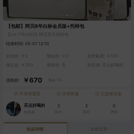
【包邮】阿贝8年白标会员版+托特包
【Lot 1744402】阿贝官方托特包
结束时间: 05-07 12:10
起拍价: ￥0
预估价: ￥0
加价幅度: ￥100
保证金: ￥300
保留价: 无
拍卖者: 买点好喝的
￥670
流拍价:
佣金: 5%
不支持退货
京东快递
已交保证金
买点好喝的
2
2
0
合计:
良好
恶劣
拍卖者
出价记录
拍品详情