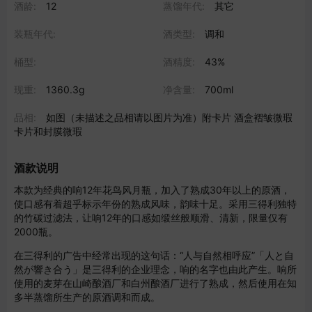
酒龄:
12
蒸馏年代:
其它
装瓶年代:
酒类型:
调和
桶型:
酒精度:
43%
现重:
1360.3g
净含量:
700ml
品相:
如图（未描述之品相请以图片为准）附卡片 酒盒褶皱微瑕
卡片和封膜微瑕
酒款说明
本款为经典的响12年花鸟风月瓶，加入了熟成30年以上的原酒，
使口感有着超乎标示年份的熟成风味，韵味十足。采用三得利独特
的竹碳过滤法，让响12年的口感如缎丝般顺滑、清新，限量仅有
2000瓶。
在三得利的广告中经常出现的这句话：“人与自然相呼应”「人と自
然が響き合う」是三得利的企业理念，响的名字也由此产生。响所
使用的麦芽在山崎酿酒厂和白州酿酒厂进行了熟成，然后使用在知
多半蒸馏所生产的原酒调和而成。