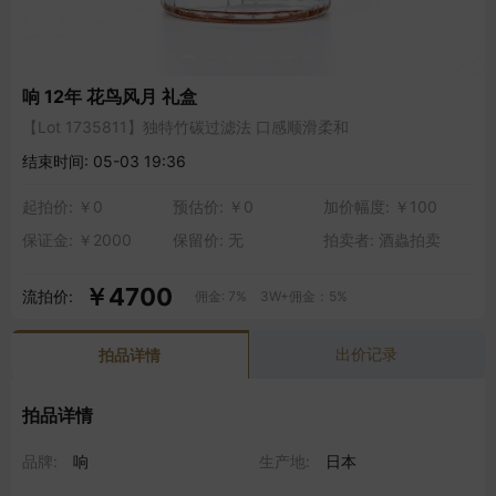
响 12年 花鸟风月 礼盒
【Lot 1735811】独特竹碳过滤法 口感顺滑柔和
结束时间: 05-03 19:36
起拍价: ￥0
预估价: ￥0
加价幅度: ￥100
保证金: ￥2000
保留价: 无
拍卖者: 酒蟲拍卖
￥4700
流拍价:
佣金: 7% 3W+佣金：5%
出价记录
拍品详情
拍品详情
品牌:
响
生产地:
日本