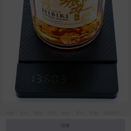
大拍
私拍
快拍
交流
app
资讯
客服
联系我们
麦卡伦
云顶
波摩
山崎
格兰多纳
阿贝
乐加维林
smws
拉弗
结束
©2026 WeWhisky 版权所有 广东酒虫网络科技有限
粤ICP备16070578